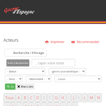
Acteurs
Imprimer
Recommander
Recherche / Filtrage
Texte à Rechercher
Go
Mise à zéro
Tous
A
B
C
D
E
F
G
H
I
J
K
L
M
N