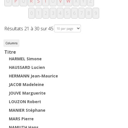
O
P
Q
R
S
T
U
V
W
X
Y
Z
0
1
2
3
4
5
6
7
8
9
Résultats 21 à 30 sur 45
Page 3 sur 5
Titre
HARMEL Simone
HAUSSARD Lucien
HERMANN Jean-Maurice
JACOB Madeleine
JOUVE Marguerite
LOUZON Robert
MANIER Stéphane
MARS Pierre
NAMUTH Hans