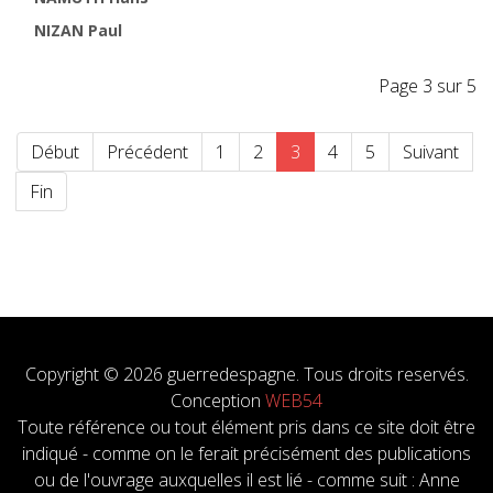
NIZAN Paul
Page 3 sur 5
Début
Précédent
1
2
3
4
5
Suivant
Fin
Copyright © 2026 guerredespagne. Tous droits reservés.
Conception
WEB54
Toute référence ou tout élément pris dans ce site doit être
indiqué - comme on le ferait précisément des publications
ou de l'ouvrage auxquelles il est lié - comme suit : Anne